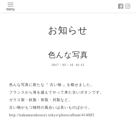
お知らせ
色んな写真
2017
/
05
/
16 01:15
色んな写真に新たな『 古い物 』を載せました。
フランスから海を越えてやって来た古いボタンです。
ガラス製・鉄製・骨製・貝製など。
古い物がもつ独特の風合いは良いものばかり。
http://nakamurahousei.tokyo/photo/album/414085