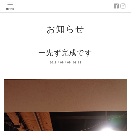
お知らせ
一先ず完成です
2018
/
09
/
09 01:38